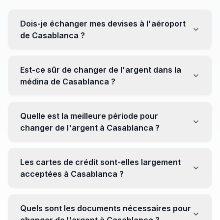
Dois-je échanger mes devises à l'aéroport
de Casablanca ?
Non, il est souvent recommandé de ne pas échanger
toutes vos devises à l'aéroport, où les taux peuvent
Est-ce sûr de changer de l'argent dans la
être moins avantageux. Orientez-vous plutôt vers les
médina de Casablanca ?
bureaux de change en ville pour obtenir de meilleurs
taux.
Oui, plusieurs bureaux de change fiables opèrent dans
la médina. Cependant, il est conseillé de privilégier les
Quelle est la meilleure période pour
établissements réputés pour éviter les surprises.
changer de l'argent à Casablanca ?
Il n'y a pas de période spécifique. Cependant,
surveillez les taux de change avant votre voyage et
Les cartes de crédit sont-elles largement
soyez attentif aux fluctuations pour maximiser la valeur
acceptées à Casablanca ?
de vos devises.
Oui, les cartes de crédit internationales sont
généralement acceptées dans les zones touristiques.
Quels sont les documents nécessaires pour
Cependant, avoir un peu de monnaie locale peut être