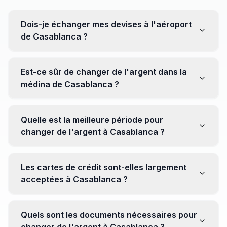
Dois-je échanger mes devises à l'aéroport
de Casablanca ?
Non, il est souvent recommandé de ne pas échanger
toutes vos devises à l'aéroport, où les taux peuvent
Est-ce sûr de changer de l'argent dans la
être moins avantageux. Orientez-vous plutôt vers les
médina de Casablanca ?
bureaux de change en ville pour obtenir de meilleurs
taux.
Oui, plusieurs bureaux de change fiables opèrent dans
la médina. Cependant, il est conseillé de privilégier les
Quelle est la meilleure période pour
établissements réputés pour éviter les surprises.
changer de l'argent à Casablanca ?
Il n'y a pas de période spécifique. Cependant,
surveillez les taux de change avant votre voyage et
Les cartes de crédit sont-elles largement
soyez attentif aux fluctuations pour maximiser la valeur
acceptées à Casablanca ?
de vos devises.
Oui, les cartes de crédit internationales sont
généralement acceptées dans les zones touristiques.
Quels sont les documents nécessaires pour
Cependant, avoir un peu de monnaie locale peut être