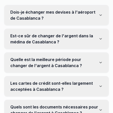
Dois-je échanger mes devises à l'aéroport
de Casablanca ?
Non, il est souvent recommandé de ne pas échanger
toutes vos devises à l'aéroport, où les taux peuvent
Est-ce sûr de changer de l'argent dans la
être moins avantageux. Orientez-vous plutôt vers les
médina de Casablanca ?
bureaux de change en ville pour obtenir de meilleurs
taux.
Oui, plusieurs bureaux de change fiables opèrent dans
la médina. Cependant, il est conseillé de privilégier les
Quelle est la meilleure période pour
établissements réputés pour éviter les surprises.
changer de l'argent à Casablanca ?
Il n'y a pas de période spécifique. Cependant,
surveillez les taux de change avant votre voyage et
Les cartes de crédit sont-elles largement
soyez attentif aux fluctuations pour maximiser la valeur
acceptées à Casablanca ?
de vos devises.
Oui, les cartes de crédit internationales sont
généralement acceptées dans les zones touristiques.
Quels sont les documents nécessaires pour
Cependant, avoir un peu de monnaie locale peut être