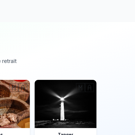
 retrait
🇲🇦
🇲🇦
ès
Tanger