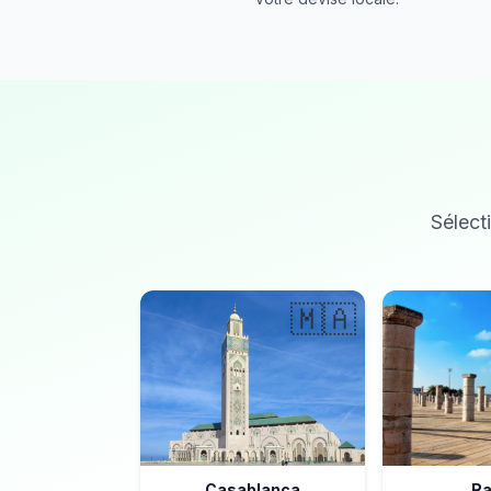
Sélecti
🇲🇦
Casablanca
Ra