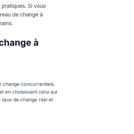
s pratiques. Si vous
ureau de change à
rhams.
 change à
e change concurrentiels.
 en choisissant celui qui
le taux de change réel et