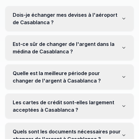
Dois-je échanger mes devises à l'aéroport
de Casablanca ?
Non, il est souvent recommandé de ne pas échanger
toutes vos devises à l'aéroport, où les taux peuvent
Est-ce sûr de changer de l'argent dans la
être moins avantageux. Orientez-vous plutôt vers les
médina de Casablanca ?
bureaux de change en ville pour obtenir de meilleurs
taux.
Oui, plusieurs bureaux de change fiables opèrent dans
la médina. Cependant, il est conseillé de privilégier les
Quelle est la meilleure période pour
établissements réputés pour éviter les surprises.
changer de l'argent à Casablanca ?
Il n'y a pas de période spécifique. Cependant,
surveillez les taux de change avant votre voyage et
Les cartes de crédit sont-elles largement
soyez attentif aux fluctuations pour maximiser la valeur
acceptées à Casablanca ?
de vos devises.
Oui, les cartes de crédit internationales sont
généralement acceptées dans les zones touristiques.
Quels sont les documents nécessaires pour
Cependant, avoir un peu de monnaie locale peut être