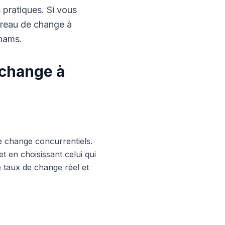
s pratiques. Si vous
ureau de change à
rhams.
 change à
e change concurrentiels.
 en choisissant celui qui
le taux de change réel et