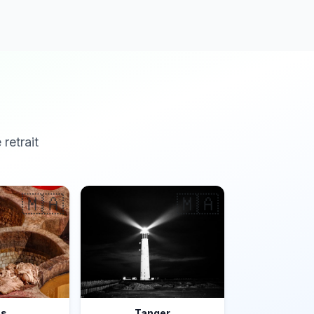
 retrait
🇲🇦
🇲🇦
ès
Tanger