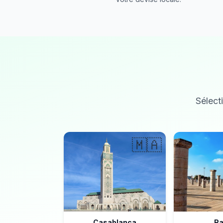
Sélecti
🇲🇦
Casablanca
Ra