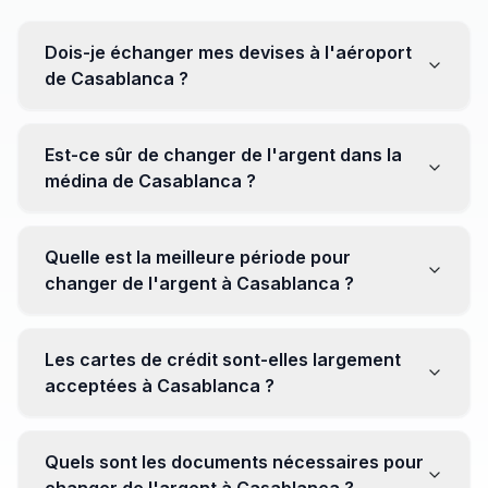
Dois-je échanger mes devises à l'aéroport
de Casablanca ?
Non, il est souvent recommandé de ne pas échanger
toutes vos devises à l'aéroport, où les taux peuvent
Est-ce sûr de changer de l'argent dans la
être moins avantageux. Orientez-vous plutôt vers les
médina de Casablanca ?
bureaux de change en ville pour obtenir de meilleurs
taux.
Oui, plusieurs bureaux de change fiables opèrent dans
la médina. Cependant, il est conseillé de privilégier les
Quelle est la meilleure période pour
établissements réputés pour éviter les surprises.
changer de l'argent à Casablanca ?
Il n'y a pas de période spécifique. Cependant,
surveillez les taux de change avant votre voyage et
Les cartes de crédit sont-elles largement
soyez attentif aux fluctuations pour maximiser la valeur
acceptées à Casablanca ?
de vos devises.
Oui, les cartes de crédit internationales sont
généralement acceptées dans les zones touristiques.
Quels sont les documents nécessaires pour
Cependant, avoir un peu de monnaie locale peut être