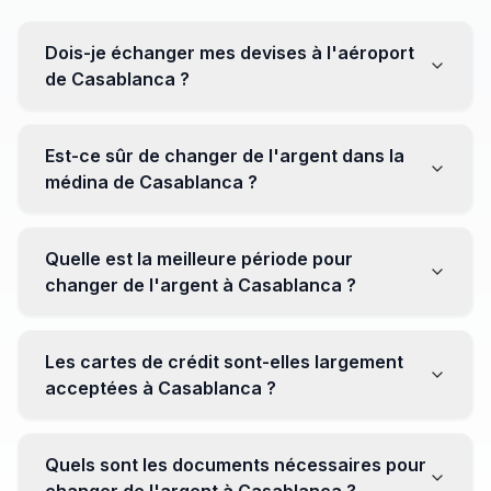
Dois-je échanger mes devises à l'aéroport
de Casablanca ?
Non, il est souvent recommandé de ne pas échanger
toutes vos devises à l'aéroport, où les taux peuvent
Est-ce sûr de changer de l'argent dans la
être moins avantageux. Orientez-vous plutôt vers les
médina de Casablanca ?
bureaux de change en ville pour obtenir de meilleurs
taux.
Oui, plusieurs bureaux de change fiables opèrent dans
la médina. Cependant, il est conseillé de privilégier les
Quelle est la meilleure période pour
établissements réputés pour éviter les surprises.
changer de l'argent à Casablanca ?
Il n'y a pas de période spécifique. Cependant,
surveillez les taux de change avant votre voyage et
Les cartes de crédit sont-elles largement
soyez attentif aux fluctuations pour maximiser la valeur
acceptées à Casablanca ?
de vos devises.
Oui, les cartes de crédit internationales sont
généralement acceptées dans les zones touristiques.
Quels sont les documents nécessaires pour
Cependant, avoir un peu de monnaie locale peut être