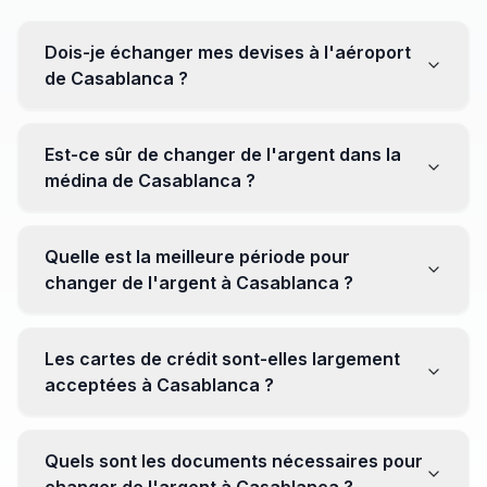
Dois-je échanger mes devises à l'aéroport
de Casablanca ?
Non, il est souvent recommandé de ne pas échanger
toutes vos devises à l'aéroport, où les taux peuvent
Est-ce sûr de changer de l'argent dans la
être moins avantageux. Orientez-vous plutôt vers les
médina de Casablanca ?
bureaux de change en ville pour obtenir de meilleurs
taux.
Oui, plusieurs bureaux de change fiables opèrent dans
la médina. Cependant, il est conseillé de privilégier les
Quelle est la meilleure période pour
établissements réputés pour éviter les surprises.
changer de l'argent à Casablanca ?
Il n'y a pas de période spécifique. Cependant,
surveillez les taux de change avant votre voyage et
Les cartes de crédit sont-elles largement
soyez attentif aux fluctuations pour maximiser la valeur
acceptées à Casablanca ?
de vos devises.
Oui, les cartes de crédit internationales sont
généralement acceptées dans les zones touristiques.
Quels sont les documents nécessaires pour
Cependant, avoir un peu de monnaie locale peut être