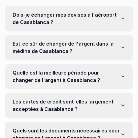
Dois-je échanger mes devises à l'aéroport
de Casablanca ?
Non, il est souvent recommandé de ne pas échanger
toutes vos devises à l'aéroport, où les taux peuvent
Est-ce sûr de changer de l'argent dans la
être moins avantageux. Orientez-vous plutôt vers les
médina de Casablanca ?
bureaux de change en ville pour obtenir de meilleurs
taux.
Oui, plusieurs bureaux de change fiables opèrent dans
la médina. Cependant, il est conseillé de privilégier les
Quelle est la meilleure période pour
établissements réputés pour éviter les surprises.
changer de l'argent à Casablanca ?
Il n'y a pas de période spécifique. Cependant,
surveillez les taux de change avant votre voyage et
Les cartes de crédit sont-elles largement
soyez attentif aux fluctuations pour maximiser la valeur
acceptées à Casablanca ?
de vos devises.
Oui, les cartes de crédit internationales sont
généralement acceptées dans les zones touristiques.
Quels sont les documents nécessaires pour
Cependant, avoir un peu de monnaie locale peut être