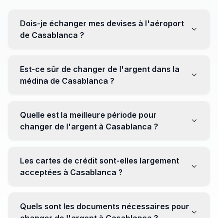
Dois-je échanger mes devises à l'aéroport
de Casablanca ?
Non, il est souvent recommandé de ne pas échanger
toutes vos devises à l'aéroport, où les taux peuvent
Est-ce sûr de changer de l'argent dans la
être moins avantageux. Orientez-vous plutôt vers les
médina de Casablanca ?
bureaux de change en ville pour obtenir de meilleurs
taux.
Oui, plusieurs bureaux de change fiables opèrent dans
la médina. Cependant, il est conseillé de privilégier les
Quelle est la meilleure période pour
établissements réputés pour éviter les surprises.
changer de l'argent à Casablanca ?
Il n'y a pas de période spécifique. Cependant,
surveillez les taux de change avant votre voyage et
Les cartes de crédit sont-elles largement
soyez attentif aux fluctuations pour maximiser la valeur
acceptées à Casablanca ?
de vos devises.
Oui, les cartes de crédit internationales sont
généralement acceptées dans les zones touristiques.
Quels sont les documents nécessaires pour
Cependant, avoir un peu de monnaie locale peut être