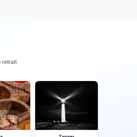
 retrait
🇲🇦
🇲🇦
ès
Tanger