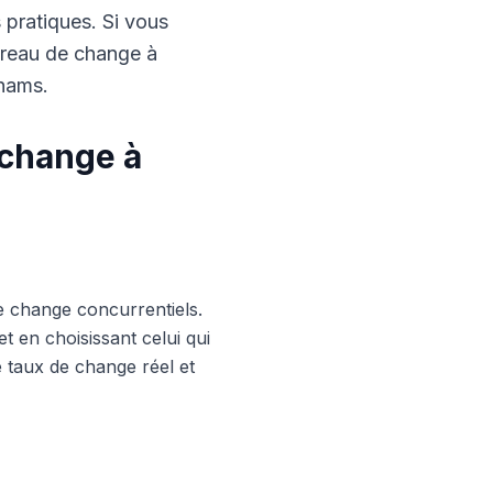
s pratiques. Si vous
ureau de change à
rhams.
 change à
e change concurrentiels.
 en choisissant celui qui
le taux de change réel et