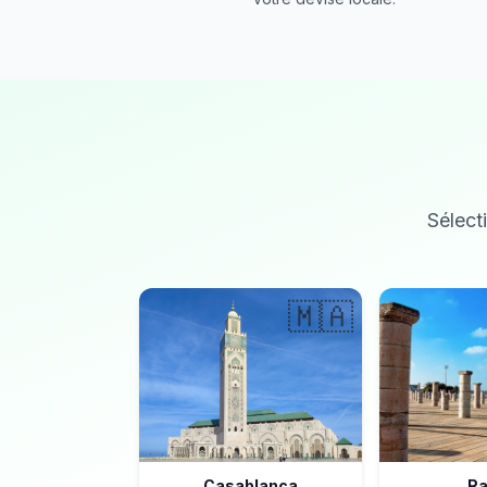
Sélecti
🇲🇦
Casablanca
Ra