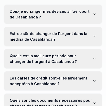
Dois-je échanger mes devises à l'aéroport
de Casablanca ?
Non, il est souvent recommandé de ne pas échanger
toutes vos devises à l'aéroport, où les taux peuvent
Est-ce sûr de changer de l'argent dans la
être moins avantageux. Orientez-vous plutôt vers les
médina de Casablanca ?
bureaux de change en ville pour obtenir de meilleurs
taux.
Oui, plusieurs bureaux de change fiables opèrent dans
la médina. Cependant, il est conseillé de privilégier les
Quelle est la meilleure période pour
établissements réputés pour éviter les surprises.
changer de l'argent à Casablanca ?
Il n'y a pas de période spécifique. Cependant,
surveillez les taux de change avant votre voyage et
Les cartes de crédit sont-elles largement
soyez attentif aux fluctuations pour maximiser la valeur
acceptées à Casablanca ?
de vos devises.
Oui, les cartes de crédit internationales sont
généralement acceptées dans les zones touristiques.
Quels sont les documents nécessaires pour
Cependant, avoir un peu de monnaie locale peut être