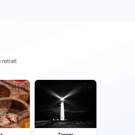
 retrait
🇲🇦
🇲🇦
ès
Tanger