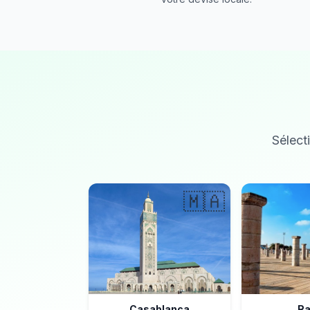
Sélecti
🇲🇦
Casablanca
Ra