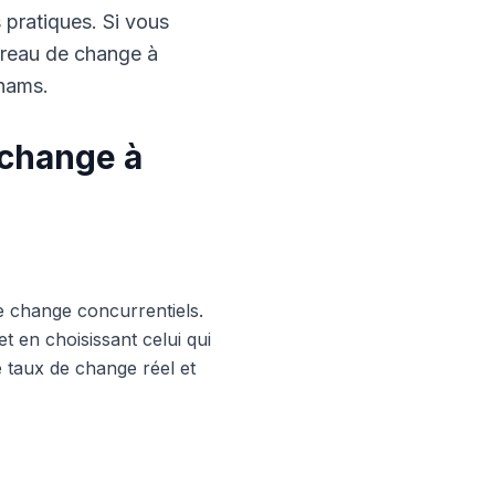
s pratiques. Si vous
ureau de change à
rhams.
 change à
e change concurrentiels.
 en choisissant celui qui
le taux de change réel et