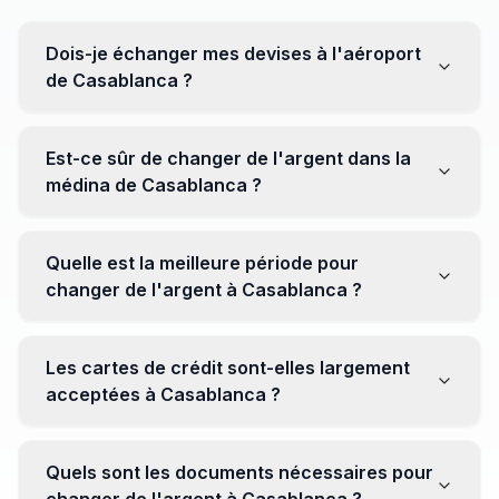
Dois-je échanger mes devises à l'aéroport
de Casablanca ?
Non, il est souvent recommandé de ne pas échanger
toutes vos devises à l'aéroport, où les taux peuvent
Est-ce sûr de changer de l'argent dans la
être moins avantageux. Orientez-vous plutôt vers les
médina de Casablanca ?
bureaux de change en ville pour obtenir de meilleurs
taux.
Oui, plusieurs bureaux de change fiables opèrent dans
la médina. Cependant, il est conseillé de privilégier les
Quelle est la meilleure période pour
établissements réputés pour éviter les surprises.
changer de l'argent à Casablanca ?
Il n'y a pas de période spécifique. Cependant,
surveillez les taux de change avant votre voyage et
Les cartes de crédit sont-elles largement
soyez attentif aux fluctuations pour maximiser la valeur
acceptées à Casablanca ?
de vos devises.
Oui, les cartes de crédit internationales sont
généralement acceptées dans les zones touristiques.
Quels sont les documents nécessaires pour
Cependant, avoir un peu de monnaie locale peut être