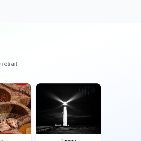
 retrait
🇲🇦
🇲🇦
ès
Tanger