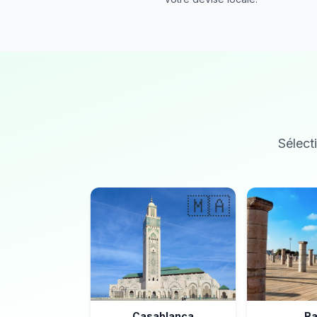
Sélecti
🇲🇦
Casablanca
Ra