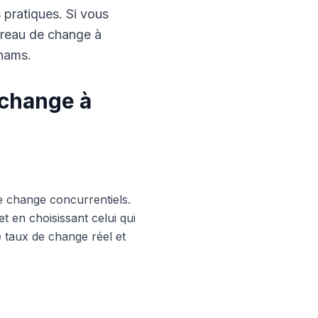
s pratiques. Si vous
ureau de change à
rhams.
 change à
e change concurrentiels.
 en choisissant celui qui
le taux de change réel et