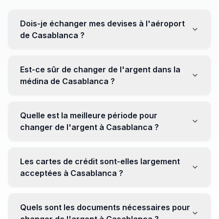
Dois-je échanger mes devises à l'aéroport
de Casablanca ?
Non, il est souvent recommandé de ne pas échanger
toutes vos devises à l'aéroport, où les taux peuvent
Est-ce sûr de changer de l'argent dans la
être moins avantageux. Orientez-vous plutôt vers les
médina de Casablanca ?
bureaux de change en ville pour obtenir de meilleurs
taux.
Oui, plusieurs bureaux de change fiables opèrent dans
la médina. Cependant, il est conseillé de privilégier les
Quelle est la meilleure période pour
établissements réputés pour éviter les surprises.
changer de l'argent à Casablanca ?
Il n'y a pas de période spécifique. Cependant,
surveillez les taux de change avant votre voyage et
Les cartes de crédit sont-elles largement
soyez attentif aux fluctuations pour maximiser la valeur
acceptées à Casablanca ?
de vos devises.
Oui, les cartes de crédit internationales sont
généralement acceptées dans les zones touristiques.
Quels sont les documents nécessaires pour
Cependant, avoir un peu de monnaie locale peut être