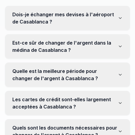
Dois-je échanger mes devises à l'aéroport
de Casablanca ?
Non, il est souvent recommandé de ne pas échanger
toutes vos devises à l'aéroport, où les taux peuvent
Est-ce sûr de changer de l'argent dans la
être moins avantageux. Orientez-vous plutôt vers les
médina de Casablanca ?
bureaux de change en ville pour obtenir de meilleurs
taux.
Oui, plusieurs bureaux de change fiables opèrent dans
la médina. Cependant, il est conseillé de privilégier les
Quelle est la meilleure période pour
établissements réputés pour éviter les surprises.
changer de l'argent à Casablanca ?
Il n'y a pas de période spécifique. Cependant,
surveillez les taux de change avant votre voyage et
Les cartes de crédit sont-elles largement
soyez attentif aux fluctuations pour maximiser la valeur
acceptées à Casablanca ?
de vos devises.
Oui, les cartes de crédit internationales sont
généralement acceptées dans les zones touristiques.
Quels sont les documents nécessaires pour
Cependant, avoir un peu de monnaie locale peut être