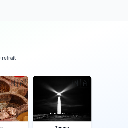
 retrait
🇲🇦
🇲🇦
ès
Tanger