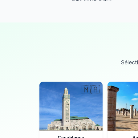
Sélecti
🇲🇦
Casablanca
Ra