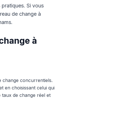
s pratiques. Si vous
ureau de change à
rhams.
 change à
e change concurrentiels.
 en choisissant celui qui
le taux de change réel et