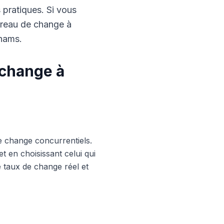
s pratiques. Si vous
ureau de change à
rhams.
 change à
e change concurrentiels.
 en choisissant celui qui
le taux de change réel et