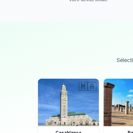
Sélecti
🇲🇦
Casablanca
Ra