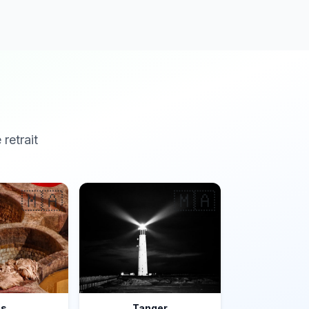
 retrait
🇲🇦
🇲🇦
ès
Tanger