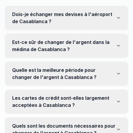
Dois-je échanger mes devises à l'aéroport
de Casablanca ?
Non, il est souvent recommandé de ne pas échanger
toutes vos devises à l'aéroport, où les taux peuvent
Est-ce sûr de changer de l'argent dans la
être moins avantageux. Orientez-vous plutôt vers les
médina de Casablanca ?
bureaux de change en ville pour obtenir de meilleurs
taux.
Oui, plusieurs bureaux de change fiables opèrent dans
la médina. Cependant, il est conseillé de privilégier les
Quelle est la meilleure période pour
établissements réputés pour éviter les surprises.
changer de l'argent à Casablanca ?
Il n'y a pas de période spécifique. Cependant,
surveillez les taux de change avant votre voyage et
Les cartes de crédit sont-elles largement
soyez attentif aux fluctuations pour maximiser la valeur
acceptées à Casablanca ?
de vos devises.
Oui, les cartes de crédit internationales sont
généralement acceptées dans les zones touristiques.
Quels sont les documents nécessaires pour
Cependant, avoir un peu de monnaie locale peut être