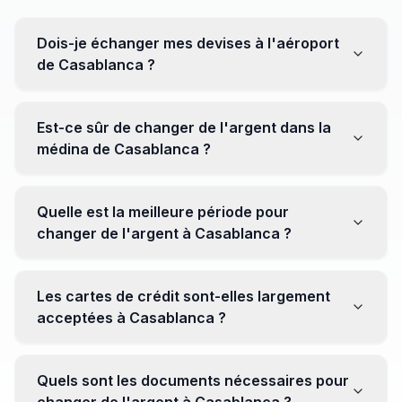
Dois-je échanger mes devises à l'aéroport
de Casablanca ?
Non, il est souvent recommandé de ne pas échanger
toutes vos devises à l'aéroport, où les taux peuvent
Est-ce sûr de changer de l'argent dans la
être moins avantageux. Orientez-vous plutôt vers les
médina de Casablanca ?
bureaux de change en ville pour obtenir de meilleurs
taux.
Oui, plusieurs bureaux de change fiables opèrent dans
la médina. Cependant, il est conseillé de privilégier les
Quelle est la meilleure période pour
établissements réputés pour éviter les surprises.
changer de l'argent à Casablanca ?
Il n'y a pas de période spécifique. Cependant,
surveillez les taux de change avant votre voyage et
Les cartes de crédit sont-elles largement
soyez attentif aux fluctuations pour maximiser la valeur
acceptées à Casablanca ?
de vos devises.
Oui, les cartes de crédit internationales sont
généralement acceptées dans les zones touristiques.
Quels sont les documents nécessaires pour
Cependant, avoir un peu de monnaie locale peut être