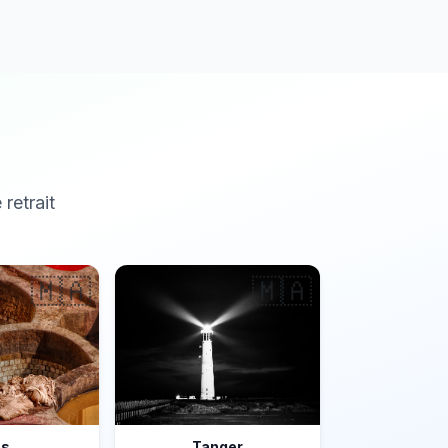
 retrait
🇲🇦
🇲🇦
ès
Tanger