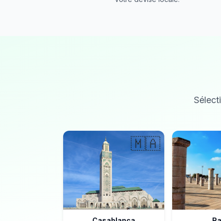
Sélecti
🇲🇦
Casablanca
Ra