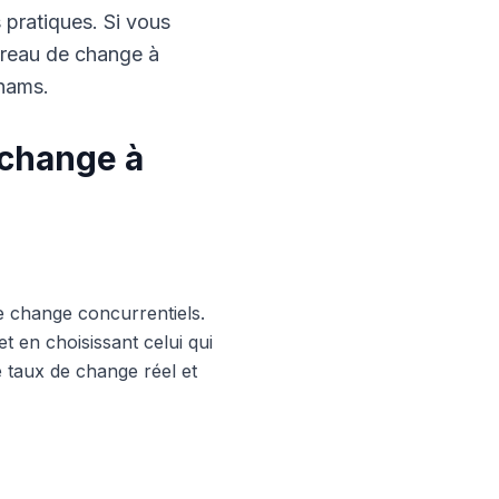
s pratiques. Si vous
ureau de change à
rhams.
 change à
e change concurrentiels.
 en choisissant celui qui
le taux de change réel et