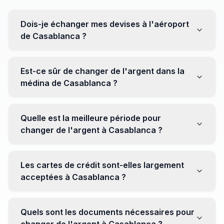
Dois-je échanger mes devises à l'aéroport
de Casablanca ?
Non, il est souvent recommandé de ne pas échanger
toutes vos devises à l'aéroport, où les taux peuvent
Est-ce sûr de changer de l'argent dans la
être moins avantageux. Orientez-vous plutôt vers les
médina de Casablanca ?
bureaux de change en ville pour obtenir de meilleurs
taux.
Oui, plusieurs bureaux de change fiables opèrent dans
la médina. Cependant, il est conseillé de privilégier les
Quelle est la meilleure période pour
établissements réputés pour éviter les surprises.
changer de l'argent à Casablanca ?
Il n'y a pas de période spécifique. Cependant,
surveillez les taux de change avant votre voyage et
Les cartes de crédit sont-elles largement
soyez attentif aux fluctuations pour maximiser la valeur
acceptées à Casablanca ?
de vos devises.
Oui, les cartes de crédit internationales sont
généralement acceptées dans les zones touristiques.
Quels sont les documents nécessaires pour
Cependant, avoir un peu de monnaie locale peut être