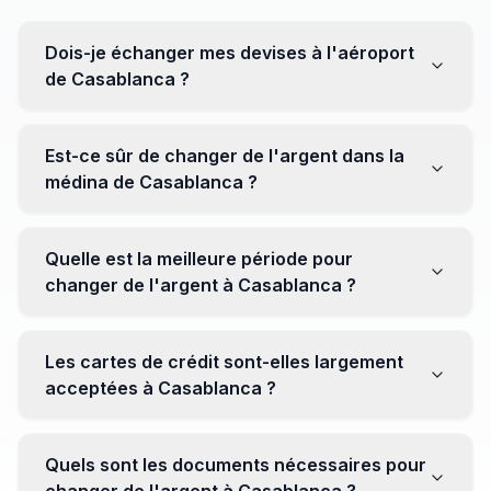
Dois-je échanger mes devises à l'aéroport
de Casablanca ?
Non, il est souvent recommandé de ne pas échanger
toutes vos devises à l'aéroport, où les taux peuvent
Est-ce sûr de changer de l'argent dans la
être moins avantageux. Orientez-vous plutôt vers les
médina de Casablanca ?
bureaux de change en ville pour obtenir de meilleurs
taux.
Oui, plusieurs bureaux de change fiables opèrent dans
la médina. Cependant, il est conseillé de privilégier les
Quelle est la meilleure période pour
établissements réputés pour éviter les surprises.
changer de l'argent à Casablanca ?
Il n'y a pas de période spécifique. Cependant,
surveillez les taux de change avant votre voyage et
Les cartes de crédit sont-elles largement
soyez attentif aux fluctuations pour maximiser la valeur
acceptées à Casablanca ?
de vos devises.
Oui, les cartes de crédit internationales sont
généralement acceptées dans les zones touristiques.
Quels sont les documents nécessaires pour
Cependant, avoir un peu de monnaie locale peut être