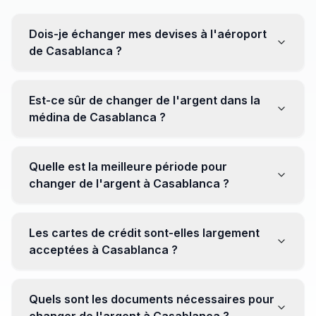
Dois-je échanger mes devises à l'aéroport
de Casablanca ?
Non, il est souvent recommandé de ne pas échanger
toutes vos devises à l'aéroport, où les taux peuvent
Est-ce sûr de changer de l'argent dans la
être moins avantageux. Orientez-vous plutôt vers les
médina de Casablanca ?
bureaux de change en ville pour obtenir de meilleurs
taux.
Oui, plusieurs bureaux de change fiables opèrent dans
la médina. Cependant, il est conseillé de privilégier les
Quelle est la meilleure période pour
établissements réputés pour éviter les surprises.
changer de l'argent à Casablanca ?
Il n'y a pas de période spécifique. Cependant,
surveillez les taux de change avant votre voyage et
Les cartes de crédit sont-elles largement
soyez attentif aux fluctuations pour maximiser la valeur
acceptées à Casablanca ?
de vos devises.
Oui, les cartes de crédit internationales sont
généralement acceptées dans les zones touristiques.
Quels sont les documents nécessaires pour
Cependant, avoir un peu de monnaie locale peut être