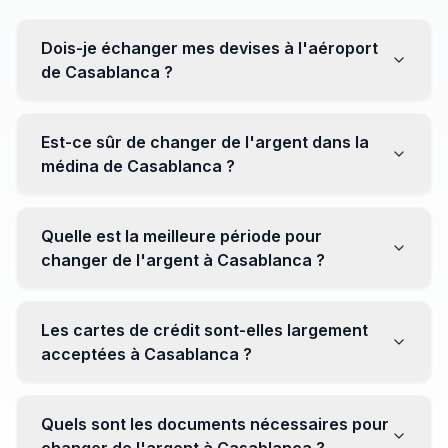
Dois-je échanger mes devises à l'aéroport
de Casablanca ?
Non, il est souvent recommandé de ne pas échanger
toutes vos devises à l'aéroport, où les taux peuvent
Est-ce sûr de changer de l'argent dans la
être moins avantageux. Orientez-vous plutôt vers les
médina de Casablanca ?
bureaux de change en ville pour obtenir de meilleurs
taux.
Oui, plusieurs bureaux de change fiables opèrent dans
la médina. Cependant, il est conseillé de privilégier les
Quelle est la meilleure période pour
établissements réputés pour éviter les surprises.
changer de l'argent à Casablanca ?
Il n'y a pas de période spécifique. Cependant,
surveillez les taux de change avant votre voyage et
Les cartes de crédit sont-elles largement
soyez attentif aux fluctuations pour maximiser la valeur
acceptées à Casablanca ?
de vos devises.
Oui, les cartes de crédit internationales sont
généralement acceptées dans les zones touristiques.
Quels sont les documents nécessaires pour
Cependant, avoir un peu de monnaie locale peut être