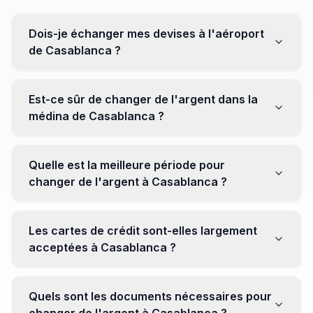
Dois-je échanger mes devises à l'aéroport
de Casablanca ?
Non, il est souvent recommandé de ne pas échanger
toutes vos devises à l'aéroport, où les taux peuvent
Est-ce sûr de changer de l'argent dans la
être moins avantageux. Orientez-vous plutôt vers les
médina de Casablanca ?
bureaux de change en ville pour obtenir de meilleurs
taux.
Oui, plusieurs bureaux de change fiables opèrent dans
la médina. Cependant, il est conseillé de privilégier les
Quelle est la meilleure période pour
établissements réputés pour éviter les surprises.
changer de l'argent à Casablanca ?
Il n'y a pas de période spécifique. Cependant,
surveillez les taux de change avant votre voyage et
Les cartes de crédit sont-elles largement
soyez attentif aux fluctuations pour maximiser la valeur
acceptées à Casablanca ?
de vos devises.
Oui, les cartes de crédit internationales sont
généralement acceptées dans les zones touristiques.
Quels sont les documents nécessaires pour
Cependant, avoir un peu de monnaie locale peut être