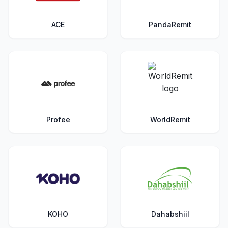
ACE
PandaRemit
Profee
WorldRemit
KOHO
Dahabshiil