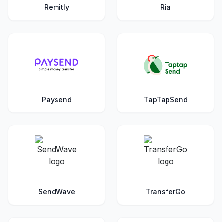
Remitly
Ria
Paysend
TapTapSend
SendWave
TransferGo