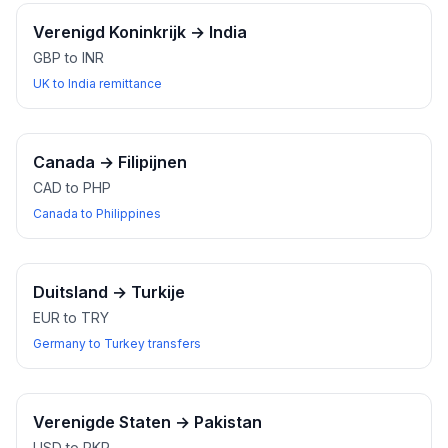
Verenigd Koninkrijk
→
India
GBP to INR
UK to India remittance
Canada
→
Filipijnen
CAD to PHP
Canada to Philippines
Duitsland
→
Turkije
EUR to TRY
Germany to Turkey transfers
Verenigde Staten
→
Pakistan
USD to PKR