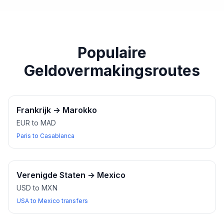
paspoort of een ander geldig identiteitsbewijs bij u
heeft wanneer u wisselkantoren bezoekt.
Populaire
Geldovermakingsroutes
Frankrijk
→
Marokko
EUR to MAD
Paris to Casablanca
Verenigde Staten
→
Mexico
USD to MXN
USA to Mexico transfers