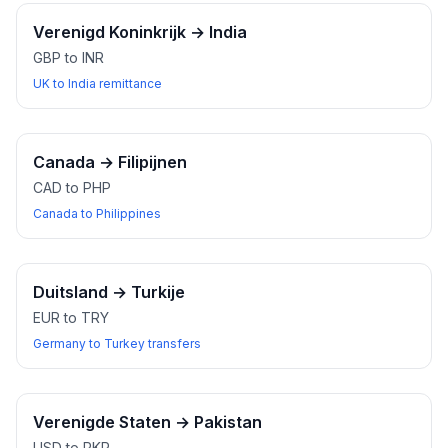
Verenigd Koninkrijk
→
India
GBP to INR
UK to India remittance
Canada
→
Filipijnen
CAD to PHP
Canada to Philippines
Duitsland
→
Turkije
EUR to TRY
Germany to Turkey transfers
Verenigde Staten
→
Pakistan
USD to PKR