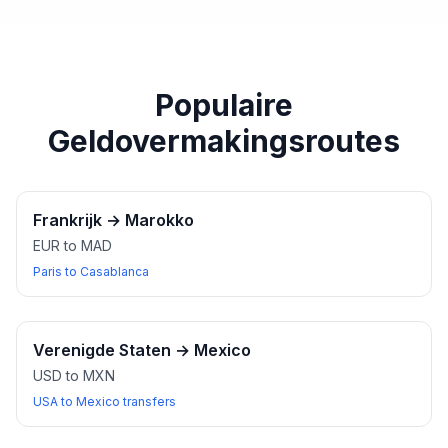
paspoort of een ander geldig identiteitsbewijs bij u
heeft wanneer u wisselkantoren bezoekt.
Populaire
Geldovermakingsroutes
Frankrijk
→
Marokko
EUR to MAD
Paris to Casablanca
Verenigde Staten
→
Mexico
USD to MXN
USA to Mexico transfers