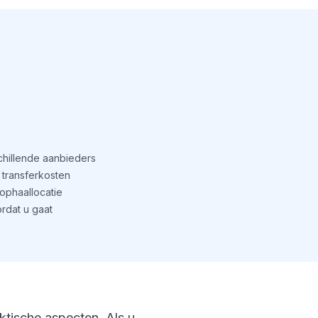
schillende aanbieders
transferkosten
phaallocatie
rdat u gaat
aktische aspecten. Als u