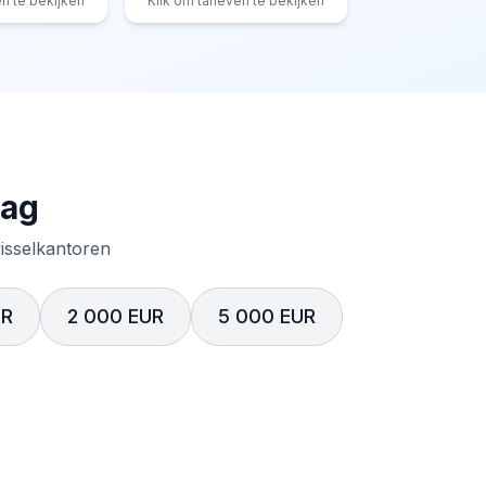
en te bekijken
Klik om tarieven te bekijken
rag
wisselkantoren
UR
2 000 EUR
5 000 EUR