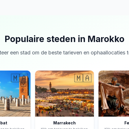
Populaire steden in Marokko
teer een stad om de beste tarieven en ophaallocaties t
🇲🇦
🇲🇦
bat
Marrakech
F