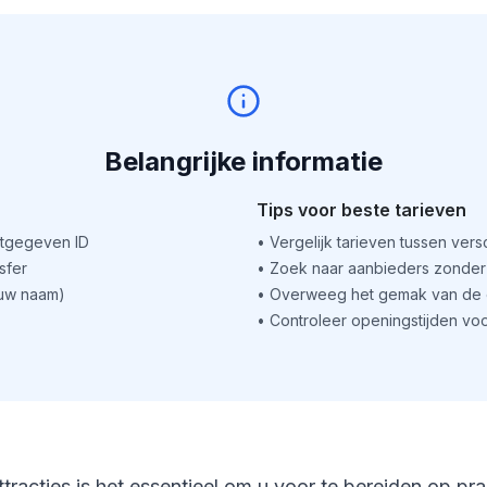
Belangrijke informatie
Tips voor beste tarieven
itgegeven ID
•
Vergelijk tarieven tussen ver
sfer
•
Zoek naar aanbieders zonder 
(uw naam)
•
Overweeg het gemak van de o
•
Controleer openingstijden voo
ttracties is het essentieel om u voor te bereiden op pr