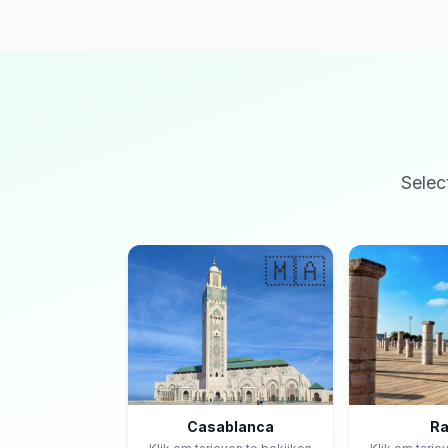
Selec
🇲🇦
Casablanca
Ra