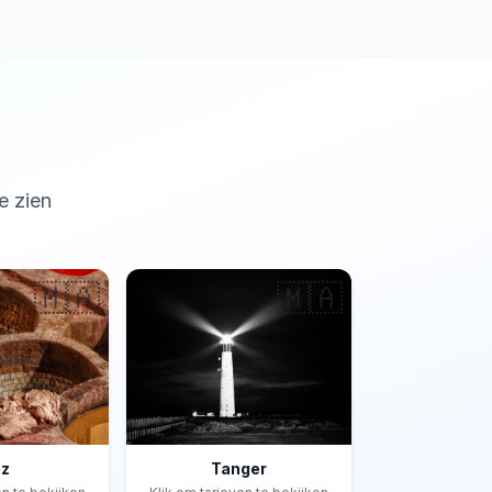
e zien
🇲🇦
🇲🇦
ez
Tanger