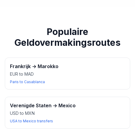
paspoort of een ander geldig identiteitsbewijs bij u
heeft wanneer u wisselkantoren bezoekt.
Populaire
Geldovermakingsroutes
Frankrijk
→
Marokko
EUR to MAD
Paris to Casablanca
Verenigde Staten
→
Mexico
USD to MXN
USA to Mexico transfers