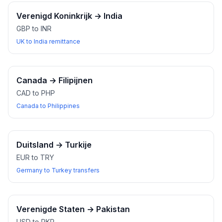
Verenigd Koninkrijk
→
India
GBP to INR
UK to India remittance
Canada
→
Filipijnen
CAD to PHP
Canada to Philippines
Duitsland
→
Turkije
EUR to TRY
Germany to Turkey transfers
Verenigde Staten
→
Pakistan
USD to PKR