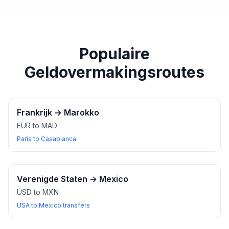
paspoort of een ander geldig identiteitsbewijs bij u
heeft wanneer u wisselkantoren bezoekt.
Populaire
Geldovermakingsroutes
Frankrijk
→
Marokko
EUR to MAD
Paris to Casablanca
Verenigde Staten
→
Mexico
USD to MXN
USA to Mexico transfers