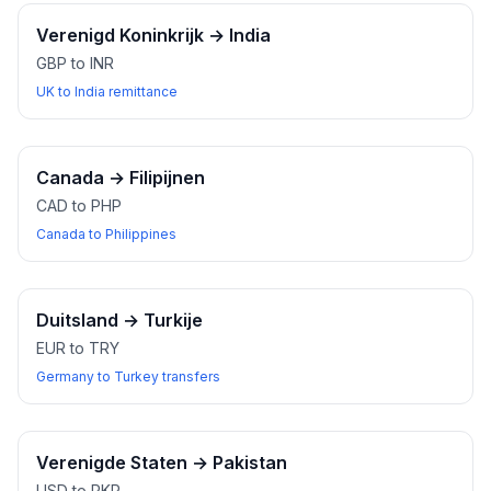
Verenigd Koninkrijk
→
India
GBP to INR
UK to India remittance
Canada
→
Filipijnen
CAD to PHP
Canada to Philippines
Duitsland
→
Turkije
EUR to TRY
Germany to Turkey transfers
Verenigde Staten
→
Pakistan
USD to PKR