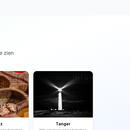
e zien
🇲🇦
🇲🇦
ez
Tanger