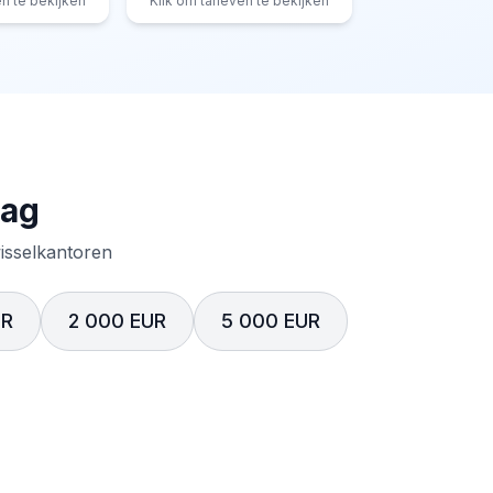
en te bekijken
Klik om tarieven te bekijken
rag
wisselkantoren
UR
2 000 EUR
5 000 EUR