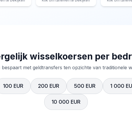
ven te bekijken
Klik om tarieven te bekijken
Klik om tariev
rgelijk wisselkoersen per bed
 bespaart met geldtransfers ten opzichte van traditionele 
100 EUR
200 EUR
500 EUR
1 000 E
10 000 EUR