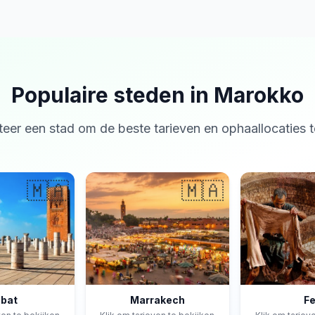
Populaire steden in Marokko
teer een stad om de beste tarieven en ophaallocaties t
🇲🇦
🇲🇦
bat
Marrakech
F