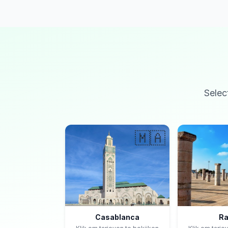
Selec
🇲🇦
Casablanca
Ra