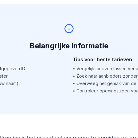
Belangrijke informatie
Tips voor beste tarieven
itgegeven ID
•
Vergelijk tarieven tussen ver
sfer
•
Zoek naar aanbieders zonder 
(uw naam)
•
Overweeg het gemak van de o
•
Controleer openingstijden voo
ttracties is het essentieel om u voor te bereiden op pr