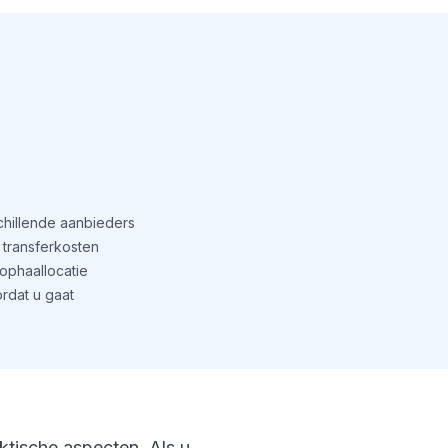
schillende aanbieders
transferkosten
phaallocatie
rdat u gaat
aktische aspecten. Als u