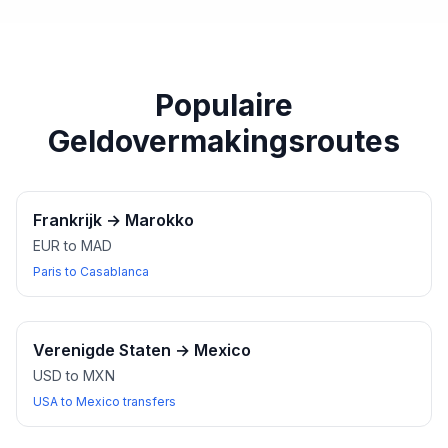
paspoort of een ander geldig identiteitsbewijs bij u
heeft wanneer u wisselkantoren bezoekt.
Populaire
Geldovermakingsroutes
Frankrijk
→
Marokko
EUR to MAD
Paris to Casablanca
Verenigde Staten
→
Mexico
USD to MXN
USA to Mexico transfers