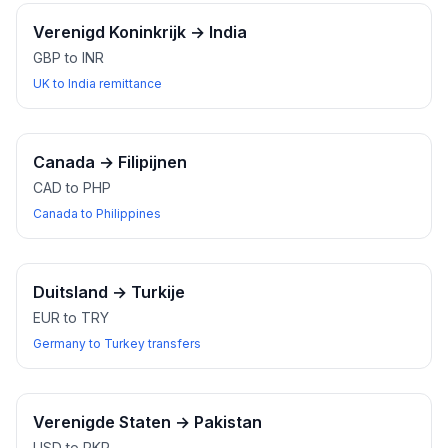
Verenigd Koninkrijk
→
India
GBP to INR
UK to India remittance
Canada
→
Filipijnen
CAD to PHP
Canada to Philippines
Duitsland
→
Turkije
EUR to TRY
Germany to Turkey transfers
Verenigde Staten
→
Pakistan
USD to PKR