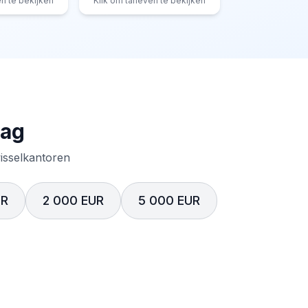
en te bekijken
Klik om tarieven te bekijken
rag
wisselkantoren
UR
2 000 EUR
5 000 EUR