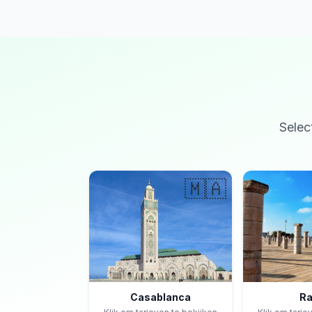
Selec
🇲🇦
Casablanca
Ra