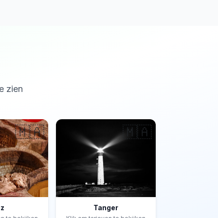
e zien
🇲🇦
🇲🇦
ez
Tanger