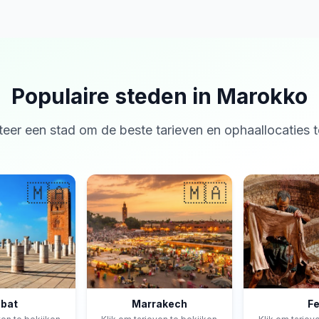
Populaire steden in Marokko
teer een stad om de beste tarieven en ophaallocaties t
🇲🇦
🇲🇦
bat
Marrakech
F