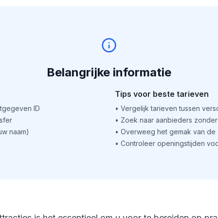
Belangrijke informatie
Tips voor beste tarieven
itgegeven ID
•
Vergelijk tarieven tussen ver
sfer
•
Zoek naar aanbieders zonder 
(uw naam)
•
Overweeg het gemak van de o
•
Controleer openingstijden voo
ttracties is het essentieel om u voor te bereiden op pr