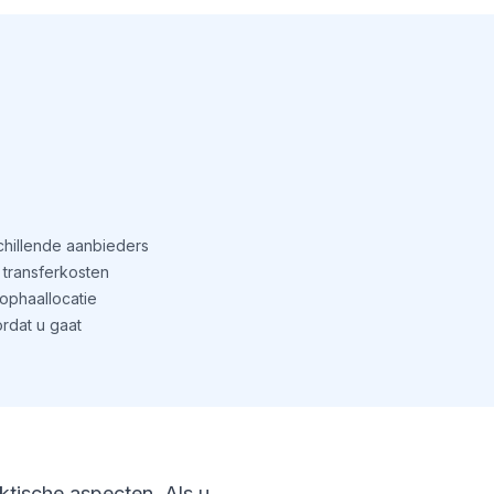
schillende aanbieders
transferkosten
phaallocatie
rdat u gaat
aktische aspecten. Als u