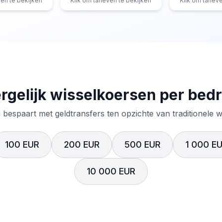
ven te bekijken
Klik om tarieven te bekijken
Klik om tariev
rgelijk wisselkoersen per bed
 bespaart met geldtransfers ten opzichte van traditionele 
100 EUR
200 EUR
500 EUR
1 000 E
10 000 EUR