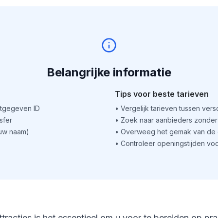
Belangrijke informatie
Tips voor beste tarieven
itgegeven ID
•
Vergelijk tarieven tussen ver
sfer
•
Zoek naar aanbieders zonder 
(uw naam)
•
Overweeg het gemak van de o
•
Controleer openingstijden voo
ttracties is het essentieel om u voor te bereiden op pr