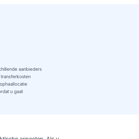
schillende aanbieders
transferkosten
phaallocatie
rdat u gaat
aktische aspecten. Als u