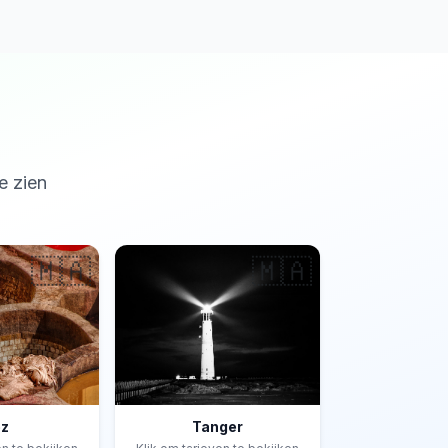
e zien
🇲🇦
🇲🇦
ez
Tanger