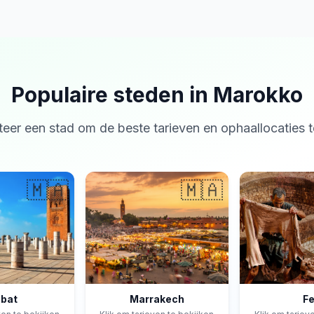
Populaire steden in Marokko
teer een stad om de beste tarieven en ophaallocaties t
🇲🇦
🇲🇦
bat
Marrakech
F