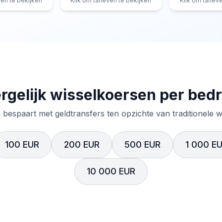
ven te bekijken
Klik om tarieven te bekijken
Klik om tariev
rgelijk wisselkoersen per bed
 bespaart met geldtransfers ten opzichte van traditionele 
100 EUR
200 EUR
500 EUR
1 000 E
10 000 EUR