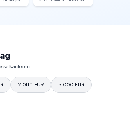
en te bekijken
Klik om tarieven te bekijken
rag
wisselkantoren
UR
2 000 EUR
5 000 EUR