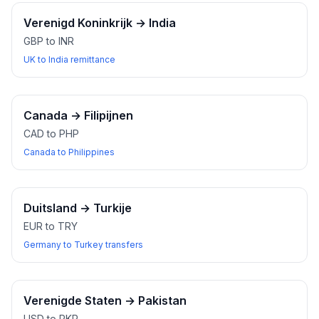
Verenigd Koninkrijk
→
India
GBP to INR
UK to India remittance
Canada
→
Filipijnen
CAD to PHP
Canada to Philippines
Duitsland
→
Turkije
EUR to TRY
Germany to Turkey transfers
Verenigde Staten
→
Pakistan
USD to PKR