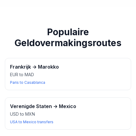
paspoort of een ander geldig identiteitsbewijs bij u
heeft wanneer u wisselkantoren bezoekt.
Populaire
Geldovermakingsroutes
Frankrijk
→
Marokko
EUR to MAD
Paris to Casablanca
Verenigde Staten
→
Mexico
USD to MXN
USA to Mexico transfers