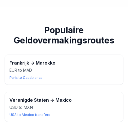
paspoort of een ander geldig identiteitsbewijs bij u
heeft wanneer u wisselkantoren bezoekt.
Populaire
Geldovermakingsroutes
Frankrijk
→
Marokko
EUR to MAD
Paris to Casablanca
Verenigde Staten
→
Mexico
USD to MXN
USA to Mexico transfers