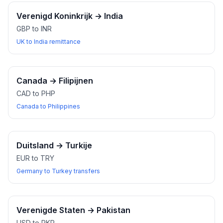
Verenigd Koninkrijk
→
India
GBP to INR
UK to India remittance
Canada
→
Filipijnen
CAD to PHP
Canada to Philippines
Duitsland
→
Turkije
EUR to TRY
Germany to Turkey transfers
Verenigde Staten
→
Pakistan
USD to PKR