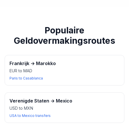
paspoort of een ander geldig identiteitsbewijs bij u
heeft wanneer u wisselkantoren bezoekt.
Populaire
Geldovermakingsroutes
Frankrijk
→
Marokko
EUR to MAD
Paris to Casablanca
Verenigde Staten
→
Mexico
USD to MXN
USA to Mexico transfers