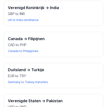
Verenigd Koninkrijk
→
India
GBP to INR
UK to India remittance
Canada
→
Filipijnen
CAD to PHP
Canada to Philippines
Duitsland
→
Turkije
EUR to TRY
Germany to Turkey transfers
Verenigde Staten
→
Pakistan
USD to PKR