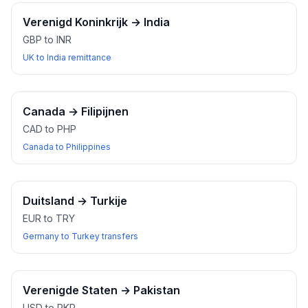
Verenigd Koninkrijk
→
India
GBP to INR
UK to India remittance
Canada
→
Filipijnen
CAD to PHP
Canada to Philippines
Duitsland
→
Turkije
EUR to TRY
Germany to Turkey transfers
Verenigde Staten
→
Pakistan
USD to PKR