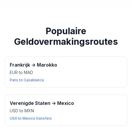
paspoort of een ander geldig identiteitsbewijs bij u
heeft wanneer u wisselkantoren bezoekt.
Populaire
Geldovermakingsroutes
Frankrijk
→
Marokko
EUR to MAD
Paris to Casablanca
Verenigde Staten
→
Mexico
USD to MXN
USA to Mexico transfers