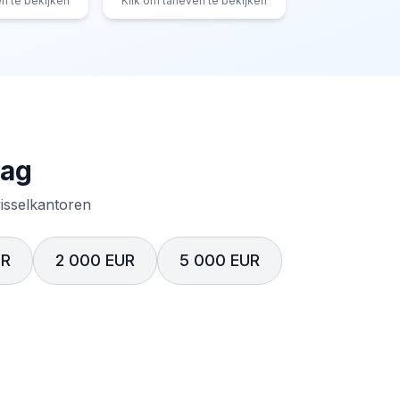
en te bekijken
Klik om tarieven te bekijken
rag
wisselkantoren
UR
2 000 EUR
5 000 EUR