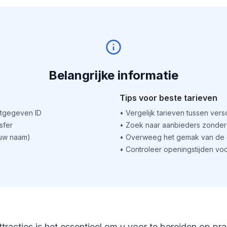
Belangrijke informatie
Tips voor beste tarieven
itgegeven ID
•
Vergelijk tarieven tussen ver
sfer
•
Zoek naar aanbieders zonder 
(uw naam)
•
Overweeg het gemak van de o
•
Controleer openingstijden voo
ttracties is het essentieel om u voor te bereiden op pr