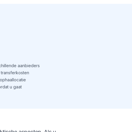
schillende aanbieders
transferkosten
phaallocatie
rdat u gaat
aktische aspecten. Als u