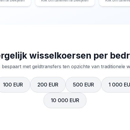
ven te bekijken
Klik om tarieven te bekijken
Klik om tariev
rgelijk wisselkoersen per bed
 bespaart met geldtransfers ten opzichte van traditionele 
100 EUR
200 EUR
500 EUR
1 000 E
10 000 EUR