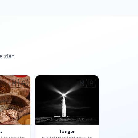
e zien
🇲🇦
🇲🇦
ez
Tanger