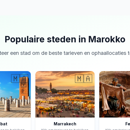
Populaire steden in Marokko
teer een stad om de beste tarieven en ophaallocaties t
🇲🇦
🇲🇦
bat
Marrakech
F