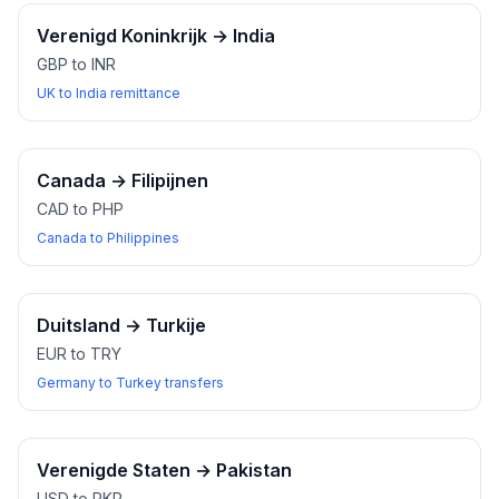
Verenigd Koninkrijk
→
India
GBP to INR
UK to India remittance
Canada
→
Filipijnen
CAD to PHP
Canada to Philippines
Duitsland
→
Turkije
EUR to TRY
Germany to Turkey transfers
Verenigde Staten
→
Pakistan
USD to PKR