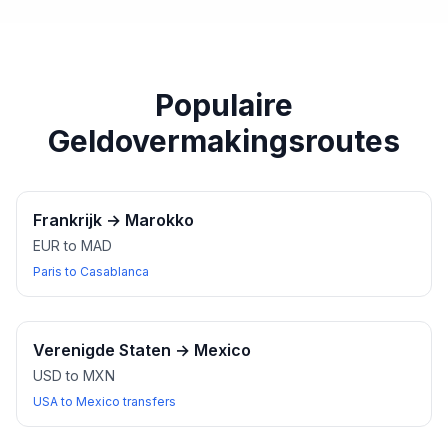
paspoort of een ander geldig identiteitsbewijs bij u
heeft wanneer u wisselkantoren bezoekt.
Populaire
Geldovermakingsroutes
Frankrijk
→
Marokko
EUR to MAD
Paris to Casablanca
Verenigde Staten
→
Mexico
USD to MXN
USA to Mexico transfers