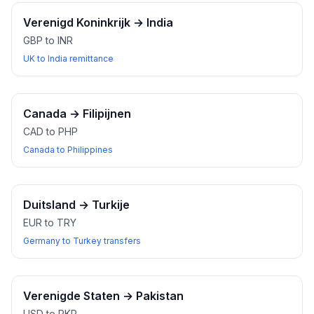
Verenigd Koninkrijk
→
India
GBP to INR
UK to India remittance
Canada
→
Filipijnen
CAD to PHP
Canada to Philippines
Duitsland
→
Turkije
EUR to TRY
Germany to Turkey transfers
Verenigde Staten
→
Pakistan
USD to PKR