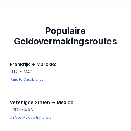
paspoort of een ander geldig identiteitsbewijs bij u
heeft wanneer u wisselkantoren bezoekt.
Populaire
Geldovermakingsroutes
Frankrijk
→
Marokko
EUR to MAD
Paris to Casablanca
Verenigde Staten
→
Mexico
USD to MXN
USA to Mexico transfers