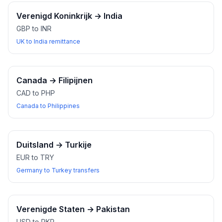
Verenigd Koninkrijk
→
India
GBP to INR
UK to India remittance
Canada
→
Filipijnen
CAD to PHP
Canada to Philippines
Duitsland
→
Turkije
EUR to TRY
Germany to Turkey transfers
Verenigde Staten
→
Pakistan
USD to PKR