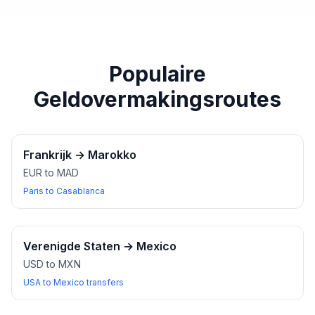
paspoort of een ander geldig identiteitsbewijs bij u
heeft wanneer u wisselkantoren bezoekt.
Populaire
Geldovermakingsroutes
Frankrijk
→
Marokko
EUR to MAD
Paris to Casablanca
Verenigde Staten
→
Mexico
USD to MXN
USA to Mexico transfers