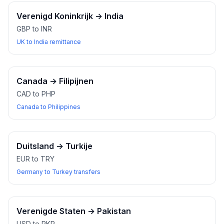
Verenigd Koninkrijk
→
India
GBP to INR
UK to India remittance
Canada
→
Filipijnen
CAD to PHP
Canada to Philippines
Duitsland
→
Turkije
EUR to TRY
Germany to Turkey transfers
Verenigde Staten
→
Pakistan
USD to PKR