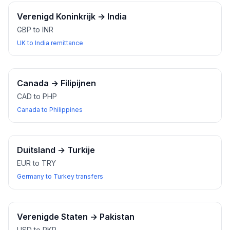
Verenigd Koninkrijk
→
India
GBP to INR
UK to India remittance
Canada
→
Filipijnen
CAD to PHP
Canada to Philippines
Duitsland
→
Turkije
EUR to TRY
Germany to Turkey transfers
Verenigde Staten
→
Pakistan
USD to PKR