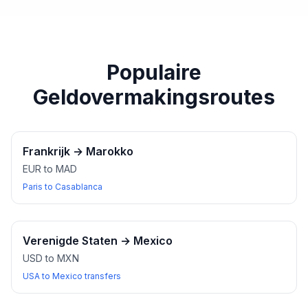
paspoort of een ander geldig identiteitsbewijs bij u
heeft wanneer u wisselkantoren bezoekt.
Populaire
Geldovermakingsroutes
Frankrijk
→
Marokko
EUR to MAD
Paris to Casablanca
Verenigde Staten
→
Mexico
USD to MXN
USA to Mexico transfers