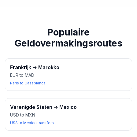
paspoort of een ander geldig identiteitsbewijs bij u
heeft wanneer u wisselkantoren bezoekt.
Populaire
Geldovermakingsroutes
Frankrijk
→
Marokko
EUR to MAD
Paris to Casablanca
Verenigde Staten
→
Mexico
USD to MXN
USA to Mexico transfers