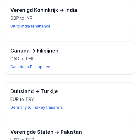
Verenigd Koninkrijk
→
India
GBP to INR
UK to India remittance
Canada
→
Filipijnen
CAD to PHP
Canada to Philippines
Duitsland
→
Turkije
EUR to TRY
Germany to Turkey transfers
Verenigde Staten
→
Pakistan
USD to PKR