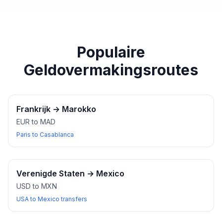
paspoort of een ander geldig identiteitsbewijs bij u
heeft wanneer u wisselkantoren bezoekt.
Populaire
Geldovermakingsroutes
Frankrijk
→
Marokko
EUR to MAD
Paris to Casablanca
Verenigde Staten
→
Mexico
USD to MXN
USA to Mexico transfers