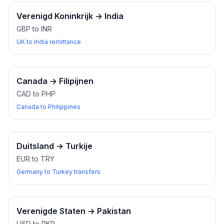
Verenigd Koninkrijk
→
India
GBP to INR
UK to India remittance
Canada
→
Filipijnen
CAD to PHP
Canada to Philippines
Duitsland
→
Turkije
EUR to TRY
Germany to Turkey transfers
Verenigde Staten
→
Pakistan
USD to PKR